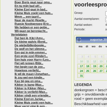
Boer Boris gaat naar oma...
voorleespro
En nu mijn bad uit!...
Kleine Ezel gaat in bad...
Groep:
Kleine Muis zoekt een huis...
Mmm ... een taart!...
Aantal exemplaren:
Naar de markt (Noelle...
Rupsje Nooitgenoeg (Eric...
Aantal weken:
4
We hebben er een geitje...
Periode:
s
Wij gaan op berenjacht...
Vertelplaten
Dat ben jij, Kiki (Amy...
augustus
20
De kleine walvis (Benji...
De wiebelbillenboogie...
ma
di
wo
do
v
De wolf en het slimme...
Een gat in mijn emmer...
Een grote ezel (Rindert...
3
4
5
6
Een huis voor Harry (Leo...
10
11
12
13
Fiet wil rennen (Bibi...
17
18
19
20
Het begin van de zee...
Hopeloos verliefd...
24
25
26
27
Ik wil de maan (Jonathan...
31
Ik zou wel een kindje...
Kas bij opa en oma...
LEGENDA
Kikker is bang (Max...
Kikker is Kikker (Max...
donkergroen = besch
Kikker is verliefd (Max...
grijs = onvoldoende
Kikker vindt een vriendje...
rood = geen exempla
Kleine Ezel en Jarige...
Kleine Muis zoekt een huis...
Beschikbaarheid van 
Maar eerst ving ik een...