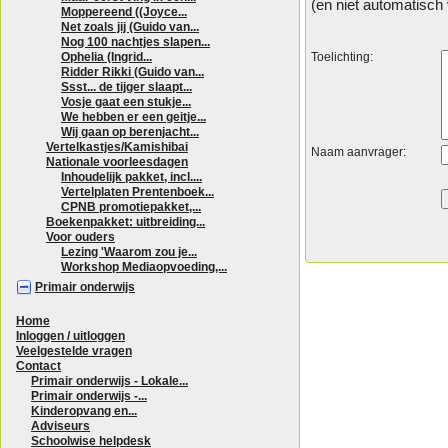
(en niet automatisch
Moppereend ((Joyce...
Net zoals jij (Guido van...
Nog 100 nachtjes slapen...
Ophelia (Ingrid...
Toelichting:
Ridder Rikki (Guido van...
Ssst... de tijger slaapt...
Vosje gaat een stukje...
We hebben er een geitje...
Wij gaan op berenjacht...
Vertelkastjes/Kamishibai
Naam aanvrager:
Nationale voorleesdagen
Inhoudelijk pakket, incl....
Vertelplaten Prentenboek...
CPNB promotiepakket,...
Boekenpakket: uitbreiding...
Voor ouders
Lezing 'Waarom zou je...
Workshop Mediaopvoeding,...
Primair onderwijs
Home
Inloggen / uitloggen
Veelgestelde vragen
Contact
Primair onderwijs - Lokale...
Primair onderwijs -...
Kinderopvang en...
Adviseurs
Schoolwise helpdesk