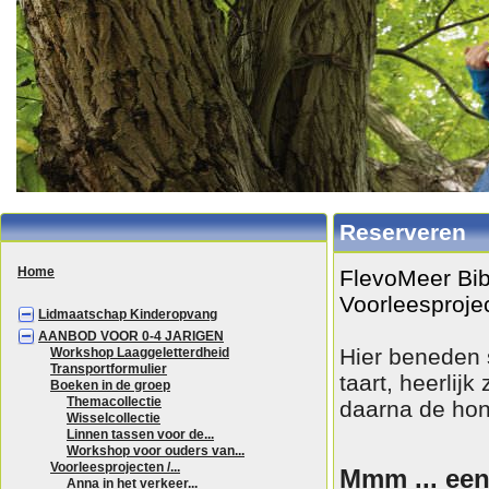
Reserveren
Home
FlevoMeer Bib
Voorleesprojec
Lidmaatschap Kinderopvang
AANBOD VOOR 0-4 JARIGEN
Hier beneden s
Workshop Laaggeletterdheid
Transportformulier
taart, heerlij
Boeken in de groep
Themacollectie
daarna de hond
Wisselcollectie
Linnen tassen voor de...
Workshop voor ouders van...
Voorleesprojecten /...
Mmm ... een
Anna in het verkeer...